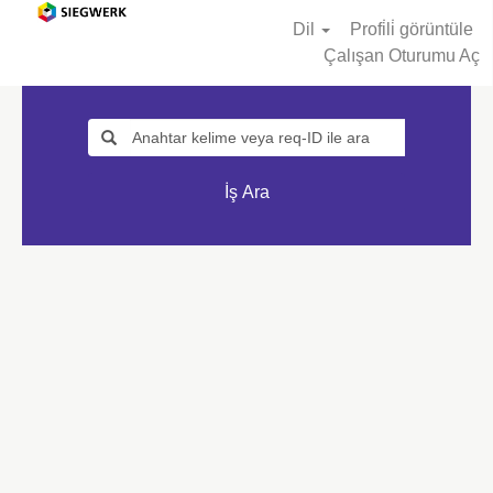
Dil
Profi̇li̇ görüntüle
Çalışan Oturumu Aç
İş Ara