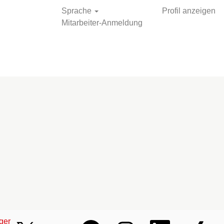
Sprache
Profil anzeigen
Mitarbeiter-Anmeldung
Stellen suchen
ger
W
W
W
W
W