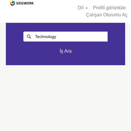
Dil
Profi̇li̇ görüntüle
Çalışan Oturumu Aç
İş Ara