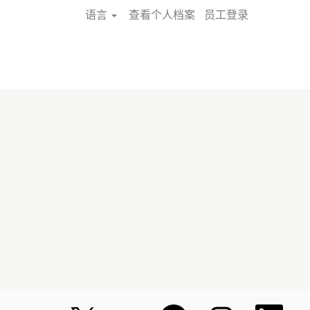
语言
查看个人档案
员工登录
搜索职位
在
在
在
在