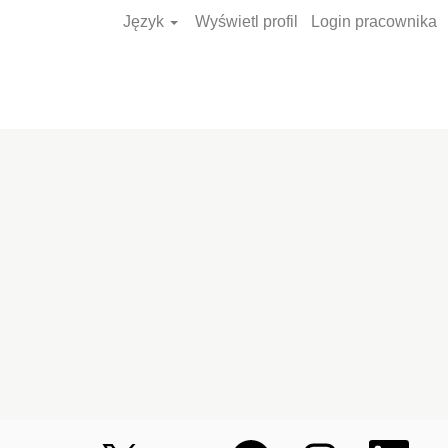
Język
Wyświetl profil
Login pracownika
Wyszukiwanie
ofert pracy
O
O
O
O