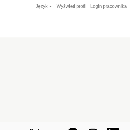
Język
Wyświetl profil
Login pracownika
Wyszukiwanie
ofert pracy
O
O
O
O