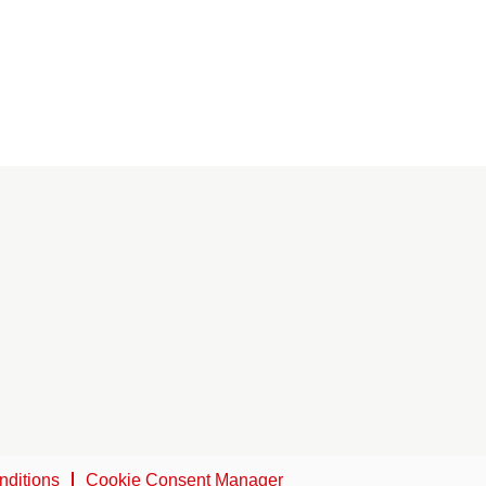
nditions
Cookie Consent Manager