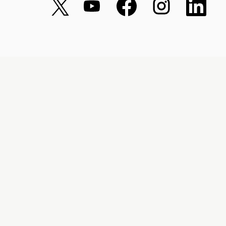
เ
ปิ
ปิ
ปิ
ปิ
ปิ
ด
ด
ด
ด
ด
ใ
ใ
ใ
ใ
ใ
น
น
น
น
น
แ
แ
แ
แ
แ
ท็
ท็
ท็
ท็
ท็
บ
บ
บ
บ
บ
ใ
ใ
ใ
ใ
ใ
ห
ห
ห
ห
ห
ม่
ม่
ม่
ม่
ม่