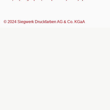
© 2024 Siegwerk Druckfarben AG & Co. KGaA