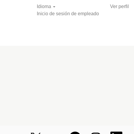
Idioma
Ver perfil
Inicio de sesión de empleado
Buscar ofertas de
empleo
S
S
S
S