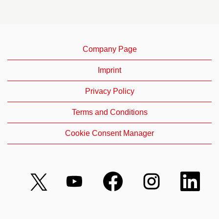
Company Page
Imprint
Privacy Policy
Terms and Conditions
Cookie Consent Manager
S
S
S
S
S
’
’
’
’
’
o
o
o
o
o
u
u
u
u
u
v
v
v
v
v
r
r
r
r
r