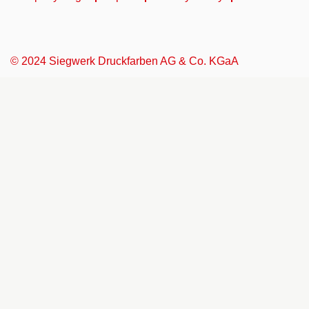
© 2024 Siegwerk Druckfarben AG & Co. KGaA