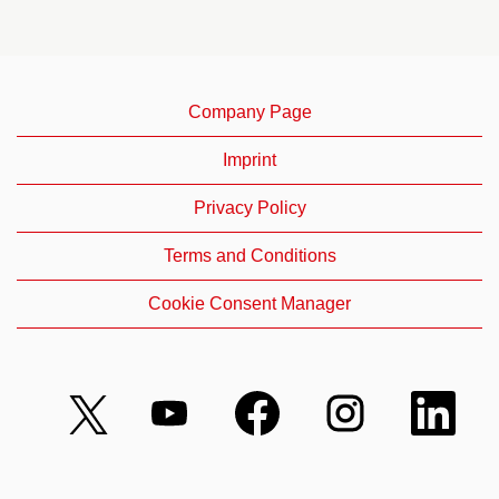
Company Page
Imprint
Privacy Policy
Terms and Conditions
Cookie Consent Manager
เ
เ
เ
เ
เ
ปิ
ปิ
ปิ
ปิ
ปิ
ด
ด
ด
ด
ด
ใ
ใ
ใ
ใ
ใ
น
น
น
น
น
แ
แ
แ
แ
แ