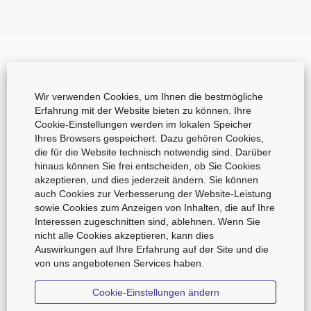
Unternehmensseite
Wir verwenden Cookies, um Ihnen die bestmögliche
Impressum
Erfahrung mit der Website bieten zu können. Ihre
Cookie-Einstellungen werden im lokalen Speicher
Datenschutzerklärung
Ihres Browsers gespeichert. Dazu gehören Cookies,
die für die Website technisch notwendig sind. Darüber
Allgemeine Geschäftsbedingungen
hinaus können Sie frei entscheiden, ob Sie Cookies
akzeptieren, und dies jederzeit ändern. Sie können
Cookie Consent Manager
auch Cookies zur Verbesserung der Website-Leistung
sowie Cookies zum Anzeigen von Inhalten, die auf Ihre
Interessen zugeschnitten sind, ablehnen. Wenn Sie
nicht alle Cookies akzeptieren, kann dies
W
W
W
W
Auswirkungen auf Ihre Erfahrung auf der Site und die
W
i
i
i
i
i
von uns angebotenen Services haben.
r
r
r
r
r
d
d
d
d
W
d
a
a
a
a
Cookie-Einstellungen ändern
i
a
u
u
u
u
r
u