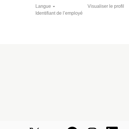
Langue
Visualiser le profil
Identifiant de l’employé
Rechercher les
offres
S
S
S
S