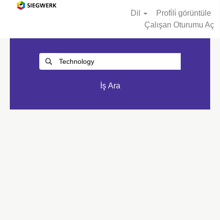
Dil
Profi̇li̇ görüntüle
Çalışan Oturumu Aç
İş Ara