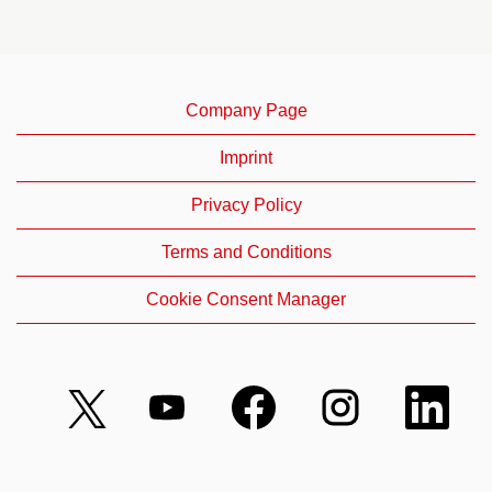
Company Page
Imprint
Privacy Policy
Terms and Conditions
Cookie Consent Manager
เ
เ
เ
เ
เ
ปิ
ปิ
ปิ
ปิ
ปิ
ด
ด
ด
ด
ด
ใ
ใ
ใ
ใ
ใ
น
น
น
น
น
แ
แ
แ
แ
แ